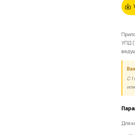
Прило
УПД (
ведущ
Важ
С 1
или
Пара
Для к