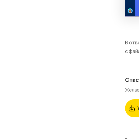
В отв
с фай
Спас
Желае