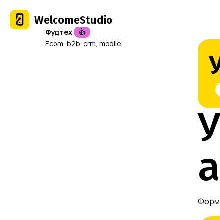
WelcomeStudio
Фудтех
👍
Ecom, b2b, crm, mobile
У
а
Форми