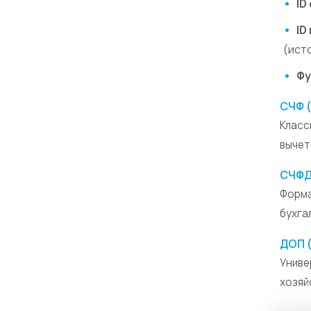
•
ID
•
ID
(ист
•
Фу
СЧФ 
Класс
вычето
СЧФД
Форма
бухга
ДОП 
Униве
хозяй