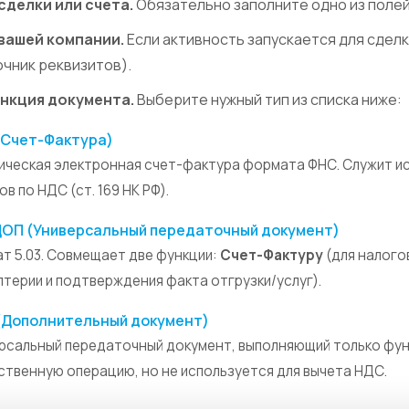
 сделки или счета.
Обязательно заполните одно из полей
 вашей компании.
Если активность запускается для сделк
очник реквизитов).
нкция документа.
Выберите нужный тип из списка ниже:
(Счет-Фактура)
ическая электронная счет-фактура формата ФНС. Служит и
в по НДС (ст. 169 НК РФ).
ОП (Универсальный передаточный документ)
т 5.03. Совмещает две функции:
Счет-Фактуру
(для налого
лтерии и подтверждения факта отгрузки/услуг).
(Дополнительный документ)
рсальный передаточный документ, выполняющий только фун
ственную операцию, но не используется для вычета НДС.