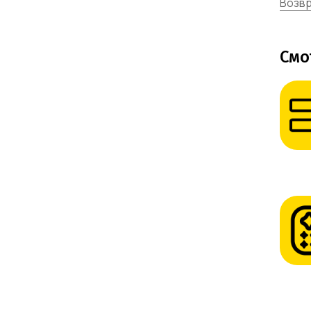
Возвр
Смо